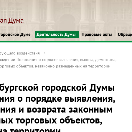
кая Дума
городской Думе
Деятельность Думы
Правовые акты
Обращ
рующего воздействия
›
ждении Положения о порядке выявления, выноса, демонтажа,
торговых объектов, незаконно размещенных на территории
бургской городской Думы
ия о порядке выявления,
ения и возврата законным
ых торговых объектов,
на территории