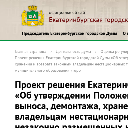
официальный сайт
Екатеринбургская городс
Председатель Екатеринбургской городской Думы
О 
Главная страница
›
Деятельность думы
›
Оценка регули
Проект решения Екатеринбургской городской Думы «Об утвер
хранения и возврата законным владельцам нестационарных 
муниципального образования «горо
Проект решения Екатерин
«Об утверждении Положен
выноса, демонтажа, хран
владельцам нестационарн
незаконно размещенных 