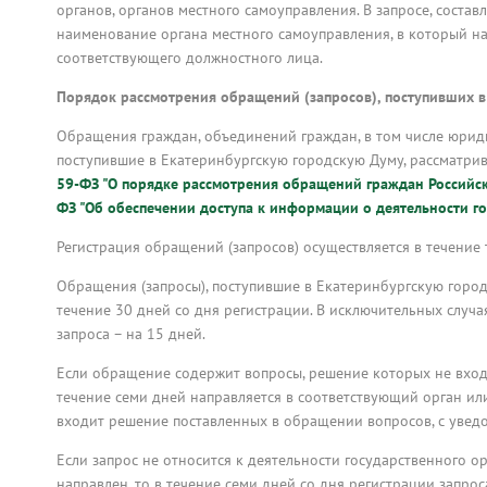
органов, органов местного самоуправления. В запросе, соста
наименование органа местного самоуправления, в который н
соответствующего должностного лица.
Порядок рассмотрения обращений (запросов), поступивших в
Обращения граждан, объединений граждан, в том числе юриди
поступившие в Екатеринбургскую городскую Думу, рассматрив
59-ФЗ "О порядке рассмотрения обращений граждан Российс
ФЗ "Об обеспечении доступа к информации о деятельности г
Регистрация обращений (запросов) осуществляется в течение 
Обращения (запросы), поступившие в Екатеринбургскую город
течение 30 дней со дня регистрации. В исключительных случ
запроса – на 15 дней.
Если обращение содержит вопросы, решение которых не вход
течение семи дней направляется в соответствующий орган и
входит решение поставленных в обращении вопросов, с увед
Если запрос не относится к деятельности государственного о
направлен, то в течение семи дней со дня регистрации запро