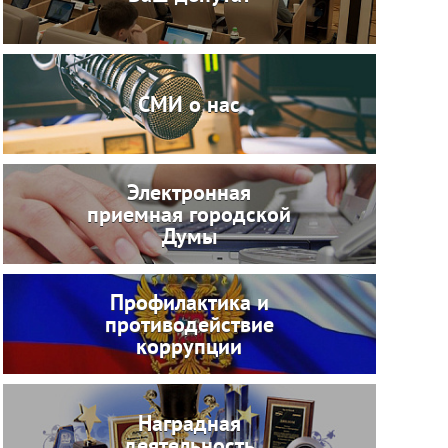
СМИ о нас
Электронная
приемная городской
Думы
Профилактика и
противодействие
коррупции
Наградная
деятельность