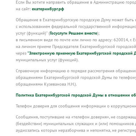
Если Вы хотите направить обращение в Администрацию город
на сайт:
екатеринбург.рф
Обращение в Екатеринбургскую городскую Думу может быть 
с использованием федеральной государственной информацио
услуг (функций)" (
Госуслуги Решаем вместе
);
в письменном виде по почте или лично по адресу: 620014, г. Е
на личном приеме Председателя Екатеринбургской городско
через
"Электронную приемную Екатеринбургской городской 
муниципальных услуг (функций).
Справочную информацию о порядке рассмотрения обращений 
обращениями Екатеринбургской городской Думы по телефону: 
обращениями Кузеванова Н.Н.).
Политика Екатеринбургской городской Думы в отношении о
Телефон доверия для сообщения информации о коррупционны
Сообщения, поступившие на «телефон доверия», не содержа
(бездействии) муниципальных служащих и (или) помощников 
аудиозапись которых неразборчива и непонятна, не регистри