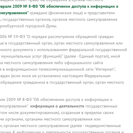
евраля 2009 № 8-ФЗ "Об обеспечении доступа к информации о
амоуправления"
граждане (физические лица) и представители
 государственных органов, органов местного самоуправления
еринбургской городской Думы.
я 2006 № 59-ФЗ "О порядке рассмотрения обращений граждан
ые в государственный орган, орган местного самоуправления или
онного документа с использованием федеральной государственной
униципальных услуг (функций)" (далее - Единый портал), иной
на местного самоуправления либо официального сайта
ия в информационно-телекоммуникационной сети "Интернет",
ждан (если иное не установлено настоящим Федеральным
е обращение гражданина в государственный орган, орган местного
раля 2009 № 8-ФЗ "Об обеспечении доступа к информации о
самоуправления"
информация о деятельности
государственных
 том числе документированная), созданная в пределах своих
и органами, органами местного самоуправления или
, органам местного самоуправления (далее - подведомственные
изации. К информации о деятельности государственных органов и