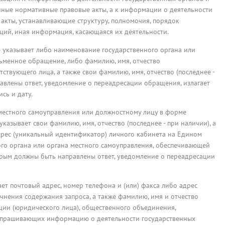
иные нормативные правовые акты, а к информации о деятельности
акты, устанавливающие структуру, полномочия, порядок
ций, иная информация, касающаяся их деятельности.
 указывает либо наименование государственного органа или
сьменное обращение, либо фамилию, имя, отчество
ствующего лица, а также свои фамилию, имя, отчество (последнее -
равлены ответ, уведомление о переадресации обращения, излагает
сь и дату.
 местного самоуправления или должностному лицу в форме
казывает свои фамилию, имя, отчество (последнее - при наличии), а
дрес (уникальный идентификатор) личного кабинета на Едином
го органа или органа местного самоуправления, обеспечивающей
рым должны быть направлены ответ, уведомление о переадресации
т почтовый адрес, номер телефона и (или) факса либо адрес
чнения содержания запроса, а также фамилию, имя и отчество
ции (юридического лица), общественного объединения,
 запрашивающих информацию о деятельности государственных