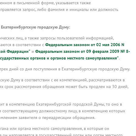
вленном в письменной форме, указывается также
аправляется запрос, либо фамилия и инициалы или должность
 Екатеринбургскую городскую Думу:
ческих лиц, а также запросы пользователей информацией,
аются в соответствии с
Федеральным законом от 02 мая 2006 N
кой Федерации"
и
Федеральным законом от 09 февраля 2009 № 8-
осударственных органов и органов местного самоуправления"
.
трех дней со дня поступления в Екатеринбургскую городскую Думу.
скую Думу в соответствии с ее компетенцией, рассматриваются в
аях срок рассмотрения обращения может быть продлен на 30 дней,
ит в компетенцию Екатеринбургской городской Думы, то оно в
ли соответствующему должностному лицу, в компетенцию которых
омлением заявителя о переадресации обращения.
ргана или органа местного самоуправления, в которые он
са он направляется в государственный орган или орган местного