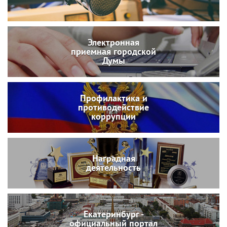
Электронная
приемная городской
Думы
Профилактика и
противодействие
коррупции
Наградная
деятельность
Екатеринбург -
официальный портал