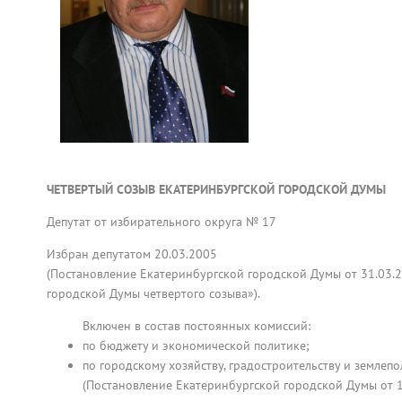
ЧЕТВЕРТЫЙ СОЗЫВ ЕКАТЕРИНБУРГСКОЙ ГОРОДСКОЙ ДУМЫ
Депутат от избирательного округа № 17
Избран депутатом 20.03.2005
(Постановление Екатеринбургской городской Думы от 31.03.
городской Думы четвертого созыва»).
Включен в состав постоянных комиссий:
по бюджету и экономической политике;
по городскому хозяйству, градостроительству и землеп
(Постановление Екатеринбургской городской Думы от 1