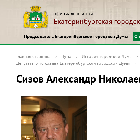
официальный сайт
Екатеринбургская городс
Председатель Екатеринбургской городской Думы
О 
Главная страница
›
Дума
›
История городской Думы
›
Депутаты 3-го созыва Екатеринбургской городской Думы
›
Сизов Александр Николае