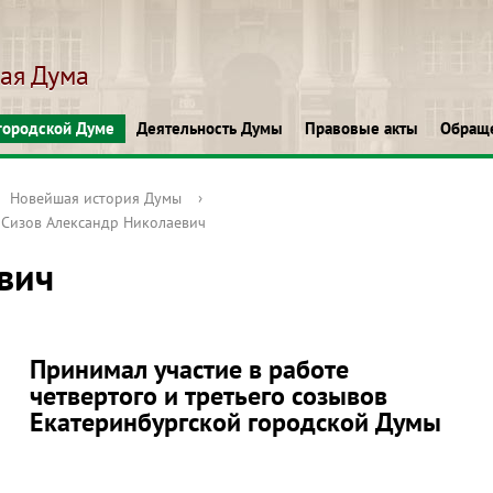
кая Дума
городской Думе
Деятельность Думы
Правовые акты
Обращ
Новейшая история Думы
›
Сизов Александр Николаевич
вич
Принимал участие в работе
четвертого и третьего созывов
Екатеринбургской городской Думы