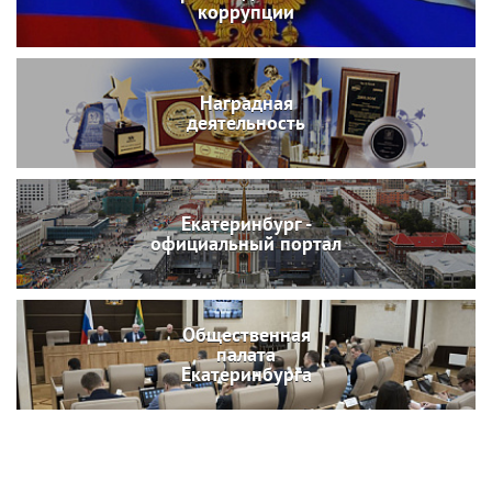
коррупции
Наградная
деятельность
Екатеринбург -
официальный портал
Общественная
палата
Екатеринбурга