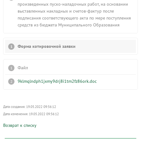
произведенных пуско-наладочных работ, на основании
выставленных накладных и счетов-фактур после
подписания соответствующего акта по мере поступления
средств из бюджета Муниципального Образования
Форма котировочной заявки
Файл
9klmqlndph1jxmy9drj8i1tm2fz86ork.doc
Дата создания: 19.05.2022 09:56:12
Дата изменения: 19.05.2022 09:56:12
Возврат к списку