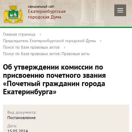
официальный сайт
Екатеринбургская
городская Дума
Главная страница
›
Председатель Екатеринбургской городской Думы
›
Поиск по базе правовых актов
›
Поиск по базе правовых актов: Правовые акты
Об утверждении комиссии по
присвоению почетного звания
«Почетный гражданин города
Екатеринбурга»
Вид документа:
Постановление
Дата:
15.05.2014