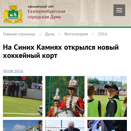
официальный сайт
Екатеринбургская
городская Дума
Главная страница
›
Дума
›
Фотогалерея
›
2016
На Синих Камнях открылся новый
хоккейный корт
30.08.2016