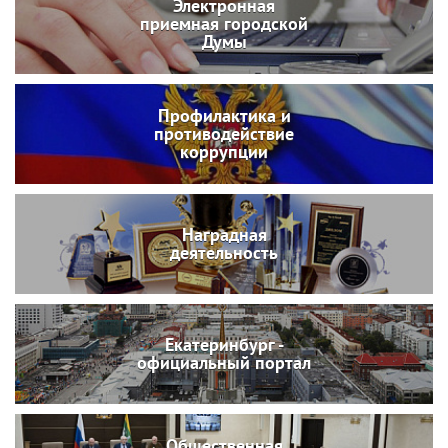
Электронная
приемная городской
Думы
Профилактика и
противодействие
коррупции
Наградная
деятельность
Екатеринбург -
официальный портал
Общественная