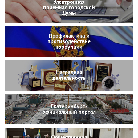
Электронная
приемная городской
Думы
Профилактика и
противодействие
коррупции
Наградная
деятельность
Екатеринбург -
официальный портал
Общественная