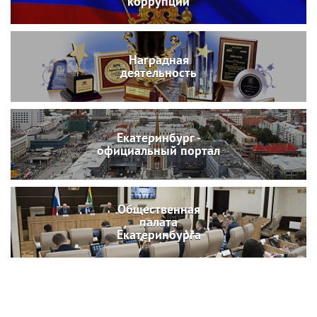
коррупции
Наградная
деятельность
Екатеринбург -
официальный портал
Общественная
палата
Екатеринбурга