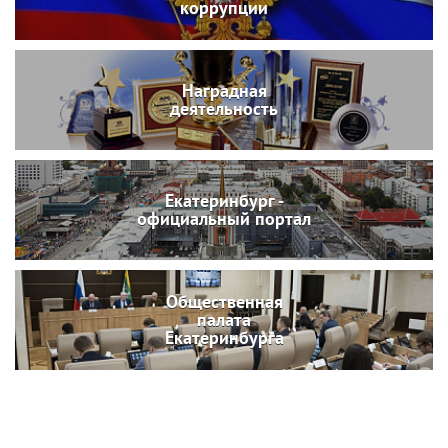
коррупции
Наградная
деятельность
Екатеринбург -
официальный портал
Общественная
палата
Екатеринбурга