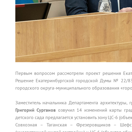
Первым вопросом рассмотрели проект решения Ека
Решение Екатеринбургской городской Думы № 22/83
городского округа-муниципального образования «горо
Заместитель начальника Департамента архитектуры, 
Григорий Сурганов
озвучил 14 изменений карты град
детского сада предлагается установить зону ЦС-6 (объ
Совхозная – Таганская – Фрезеровщиков – Шефск