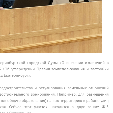
теринбургской городской Думы «О внесении изменений в
 «Об утверждении Правил землепользования и застройки
д Екатеринбург».
градостроительства и регулирования земельных отношений
остроительного зонирования. Например, для размещения
ектов общего образования) на всю территорию в районе улиц
ая. Сейчас этот участок находится в двух зонах: Ж-5