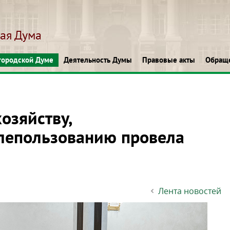
кая Дума
городской Думе
Деятельность Думы
Правовые акты
Обращ
озяйству,
млепользованию провела
Лента новостей