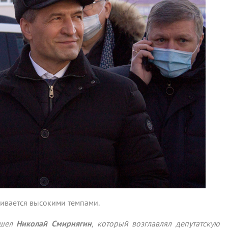
вивается высокими темпами.
ушел
Николай Смирнягин
, который возглавлял депутатскую