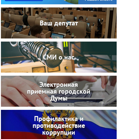
Ваш депутат
СМИ о нас
Электронная
приемная городской
Думы
Профилактика и
противодействие
коррупции