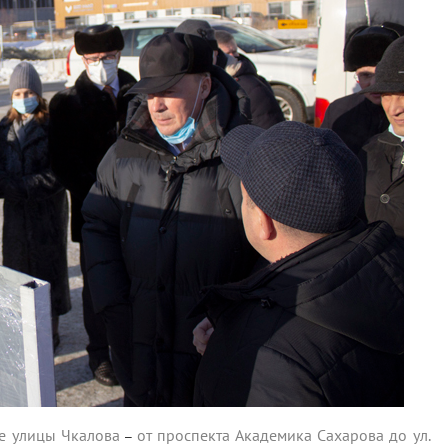
ке улицы Чкалова
от проспекта Академика Сахарова до ул.
–