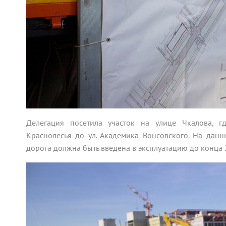
Делегация посетила участок на улице Чкалова, г
Краснолесья до ул. Академика Вонсовского. На дан
дорога должна быть введена в эксплуатацию до конца 