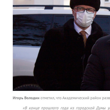
Игорь Володин
отметил, что Академический район раз
«В конце прошлого года из городской Думы 