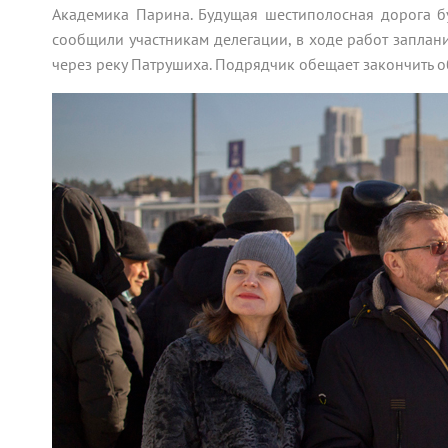
Академика Парина. Будущая шестиполосная дорога б
сообщили участникам делегации, в ходе работ заплан
через реку Патрушиха. Подрядчик обещает закончить о