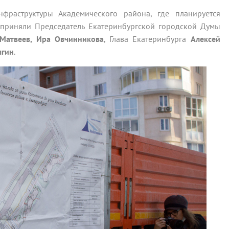
фраструктуры Академического района, где планируется
е приняли Председатель Екатеринбургской городской Думы
 Матвеев, Ира Овчинникова
, Глава Екатеринбурга
Алексей
ягин
.