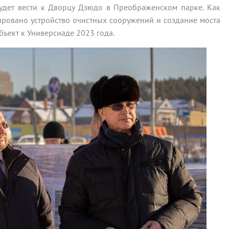
удет вести к Дворцу Дзюдо в Преображенском парке. Как
ировано устройство очистных сооружений и создание моста
бъект к Универсиаде 2023 года.