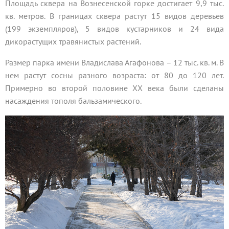
Площадь сквера на Вознесенской горке достигает 9,9 тыс.
кв. метров. В границах сквера растут 15 видов деревьев
(199 экземпляров), 5 видов кустарников и 24 вида
дикорастущих травянистых растений.
Размер парка имени Владислава Агафонова – 12 тыс. кв. м. В
нем растут сосны разного возраста: от 80 до 120 лет.
Примерно во второй половине ХХ века были сделаны
насаждения тополя бальзамического.