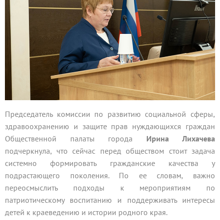
Председатель комиссии по развитию социальной сферы,
здравоохранению и защите прав нуждающихся граждан
Общественной палаты города
Ирина Лихачева
подчеркнула, что сейчас перед обществом стоит задача
системно формировать гражданские качества у
подрастающего поколения. По ее словам, важно
переосмыслить подходы к мероприятиям по
патриотическому воспитанию и поддерживать интересы
детей к краеведению и истории родного края.