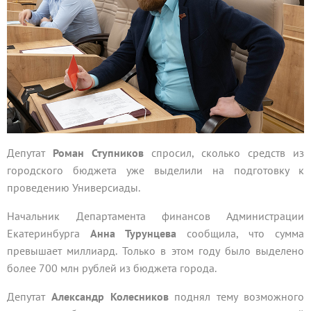
Депутат
Роман Ступников
спросил, сколько средств из
городского бюджета уже выделили на подготовку к
проведению Универсиады.
Начальник Департамента финансов Администрации
Екатеринбурга
Анна Турунцева
сообщила, что сумма
превышает миллиард. Только в этом году было выделено
более 700 млн рублей из бюджета города.
Депутат
Александр Колесников
поднял тему возможного