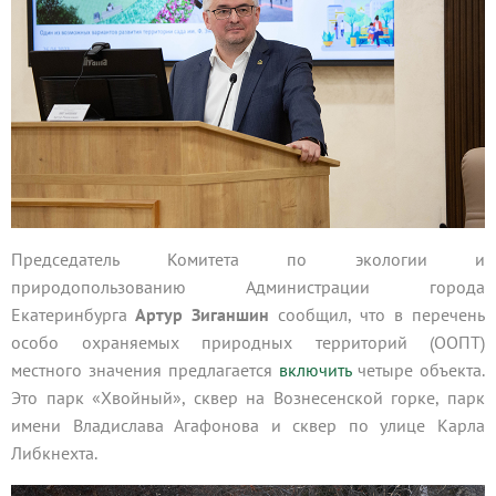
Председатель Комитета по экологии и
природопользованию Администрации города
Екатеринбурга
Артур Зиганшин
сообщил, что в перечень
особо охраняемых природных территорий (ООПТ)
местного значения предлагается
включить
четыре объекта.
Это парк «Хвойный», сквер на Вознесенской горке, парк
имени Владислава Агафонова и сквер по улице Карла
Либкнехта.