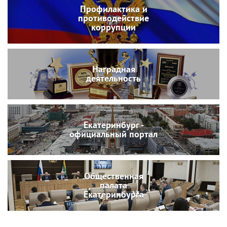
Профилактика и
противодействие
коррупции
Наградная
деятельность
Екатеринбург -
официальный портал
Общественная
палата
Екатеринбурга