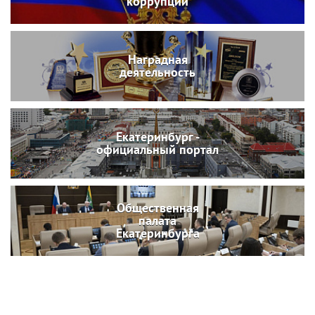
коррупции
Наградная
деятельность
Екатеринбург -
официальный портал
Общественная
палата
Екатеринбурга