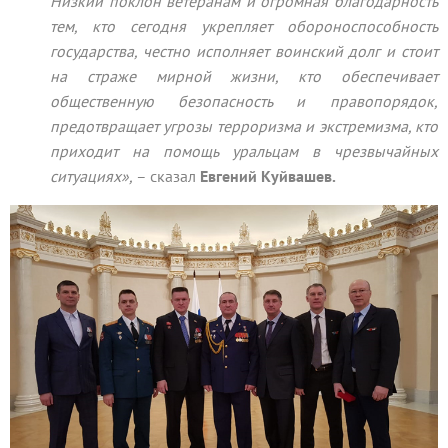
Низкий поклон ветеранам и огромная благодарность
тем, кто сегодня укрепляет обороноспособность
государства, честно исполняет воинский долг и стоит
на страже мирной жизни, кто обеспечивает
общественную безопасность и правопорядок,
предотвращает угрозы терроризма и экстремизма, кто
приходит на помощь уральцам в чрезвычайных
ситуациях»,
– сказал
Евгений Куйвашев.