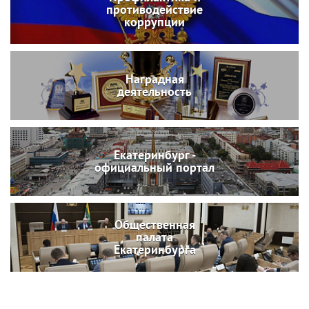
противодействие
коррупции
Наградная
деятельность
Екатеринбург -
официальный портал
Общественная
палата
Екатеринбурга