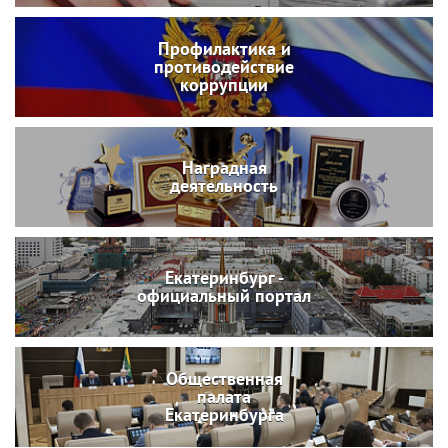
Профилактика и
противодействие
коррупции
Наградная
деятельность
Екатеринбург -
официальный портал
Общественная
палата
Екатеринбурга