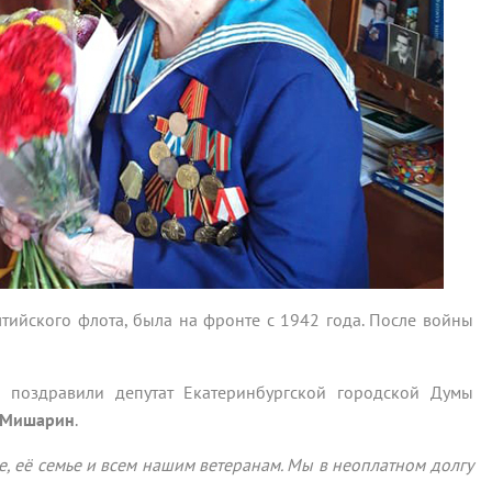
тийского флота, была на фронте с 1942 года. После войны
 поздравили депутат Екатеринбургской городской Думы
 Мишарин
.
е, её семье и всем нашим ветеранам. Мы в неоплатном долгу