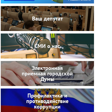
Ваш депутат
СМИ о нас
Электронная
приемная городской
Думы
Профилактика и
противодействие
коррупции