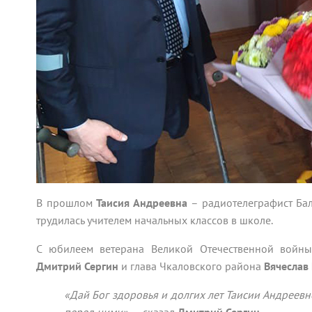
В прошлом
Таисия Андреевна
– радиотелеграфист Бал
трудилась учителем начальных классов в школе.
С юбилеем ветерана Великой Отечественной войны
Дмитрий Сергин
и глава Чкаловского района
Вячеслав
«Дай Бог здоровья и долгих лет Таисии Андреевн
перед ними»,
– сказал
Дмитрий Сергин.