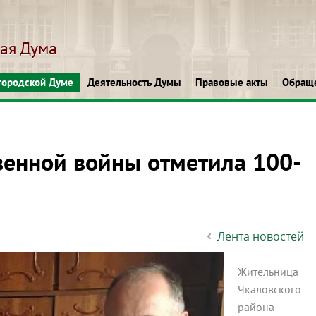
кая Дума
городской Думе
Деятельность Думы
Правовые акты
Обращ
венной войны отметила 100-
Лента новостей
Жительница
Чкаловского
района