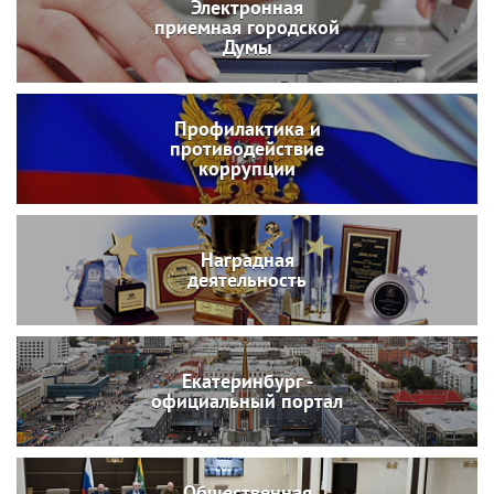
Электронная
приемная городской
Думы
Профилактика и
противодействие
коррупции
Наградная
деятельность
Екатеринбург -
официальный портал
Общественная