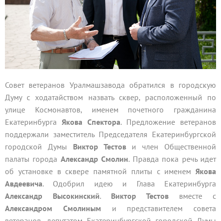
Совет ветеранов Уралмашзавода обратился в городскую
Думу с ходатайством назвать сквер, расположенный по
улице Космонавтов, именем почетного гражданина
Екатеринбурга
Якова Спектора
. Предложение ветеранов
поддержали заместитель Председателя Екатеринбургской
городской Думы
Виктор Тестов
и член Общественной
палаты города
Александр Смолин
. Правда пока речь идет
об установке в сквере памятной плиты с именем
Якова
Авдеевича
. Одобрил идею и Глава Екатеринбурга
Александр Высокинский
.
Виктор Тестов
вместе с
Александром Смолиным
и представителем совета
ветеранов, депутатом Екатеринбургской городской Думы