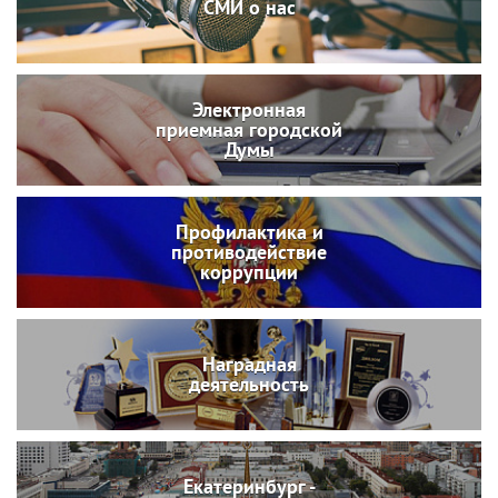
СМИ о нас
Электронная
приемная городской
Думы
Профилактика и
противодействие
коррупции
Наградная
деятельность
Екатеринбург -