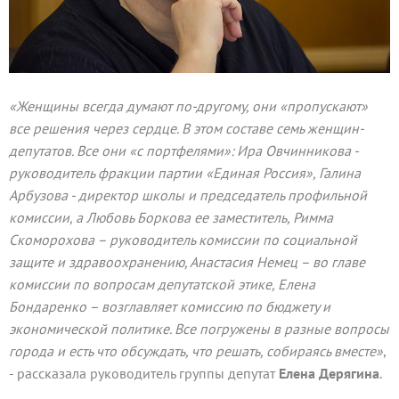
«Женщины всегда думают по-другому, они «пропускают»
все решения через сердце. В этом составе семь женщин-
депутатов. Все они «с портфелями»: Ира Овчинникова -
руководитель фракции партии «Единая Россия», Галина
Арбузова - директор школы и председатель профильной
комиссии, а Любовь Боркова ее заместитель, Римма
Скоморохова – руководитель комиссии по социальной
защите и здравоохранению, Анастасия Немец – во главе
комиссии по вопросам депутатской этике, Елена
Бондаренко – возглавляет комиссию по бюджету и
экономической политике. Все погружены в разные вопросы
города и есть что обсуждать, что решать, собираясь вместе»
,
- рассказала руководитель группы депутат
Елена Дерягина
.