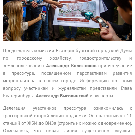
Председатель комиссии Екатеринбургской городской Думы
по городскому хозяйству, градостроительству и
землепользованию
Александр Колесников
принял участие
в пресс-туре, посвящённом перспективам развития
метрополитена в нашем городе. Информацию по этому
вопросу участникам и журналистам представили Глава
Екатеринбурга
Александр Высокинский
и эксперты.
Делегация участников пресс-тура ознакомилась с
трассировкой второй линии подземки. Она насчитывает 11
станций от ЖБИ до ВИЗа (строить их можно одновременно).
Отмечалось, что новая линия существенно улучшит