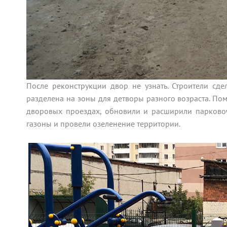
После реконструкции двор не узнать. Строители сд
разделена на зоны для детворы разного возраста. Пом
дворовых проездах, обновили и расширили парково
газоны и провели озеленение территории.