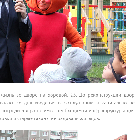
жизнь во дворе на Боровой, 23. До реконструкции двор
овалась со дня введения в эксплуатацию и капитально не
рь посреди двора не имел необходимой инфраструктуры для
ковки и старые газоны не радовали жильцов.