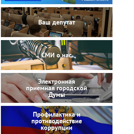
Ваш депутат
СМИ о нас
Электронная
приемная городской
Думы
Профилактика и
противодействие
коррупции