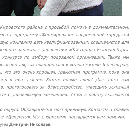
 Кировского района с просьбой помочь в документальном,
лючен в программу «Формирование современной городской
ющую компанию дать квалифицированных специалистов для
ечного адресата – управления ЖКХ города Екатеринбурга.
до конкурса по выбору подрядной организации. Также мы
зовано так, как планировали и хотели жители. Я очень рад,
ь, что это очень хорошая, грамотная программа, пока она
нять в ней участие. Хотите новый двор? Для этого вам
 проголосовать за благоустройство, утвердить эскизный
есте с управляющей компанией. Затем в работу включается
о округа. Обращайтесь в мою приемную. Контакты и график
еле
«
Депутаты
»
. Мы с юристами постараемся вам помочь
»,
-
Думы
Дмитрий Николаев
.