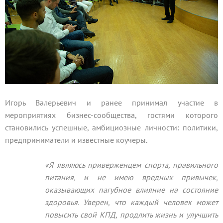
Игорь Валерьевич и ранее принимал участие в
мероприятиях бизнес-сообщества, гостями которого
становились успешные, амбициозные личности: политики,
предприниматели и известные коучеры.
«Я являюсь приверженцем спорта, правильного
питания, и не имею вредных привычек,
оказывающих пагубное влияние на состояние
здоровья. Уверен, что каждый человек может
повысить свой КПД, продлить жизнь и улучшить