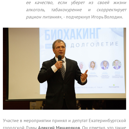
ее качество, если уберет из своей жизни
алкоголь, табакокурение и скорректирует
рацион питания»,
- подчеркнул Игорь Володин.
Участие в мероприятии принял и депутат Екатеринбургской
городской Думы
Алексей Мещеряков
. Он отметил, что такие