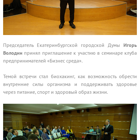
Председатель Екатеринбургской городской Думы
Игорь
Володин
принял приглашение к участию в семинаре клуба
предпринимателей «Бизнес среда».
Темой встречи стал биохакинг, как возможность обрести
внутренние силы организма и поддерживать здоровье
через питание, спорт и здоровый образ жизни.