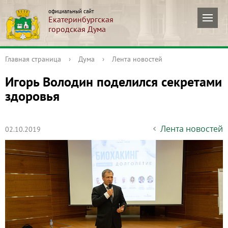
официальный сайт
Екатеринбургская
городская Дума
Главная страница
›
Дума
›
Лента новостей
Игорь Володин поделился секретами
здоровья
Лента новостей
02.10.2019