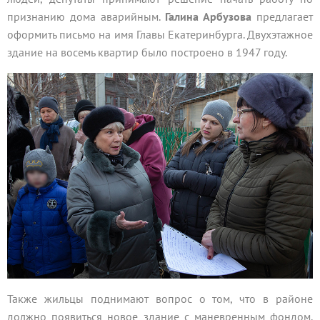
признанию дома аварийным.
Галина Арбузова
предлагает
оформить письмо на имя Главы Екатеринбурга. Двухэтажное
здание на восемь квартир было построено в 1947 году.
Также жильцы поднимают вопрос о том, что в районе
должно появиться новое здание с маневренным фондом.