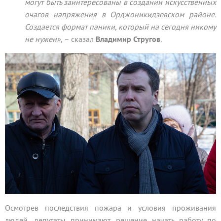
могут быть заинтересованы в создании искусственных
очагов напряжения в Орджоникидзевском районе.
Создается формат паники, который на сегодня никому
не нужен»,
– сказал
Владимир Стругов
.
Осмотрев последствия пожара и условия проживания
людей, депутаты принимают решение начать работу по