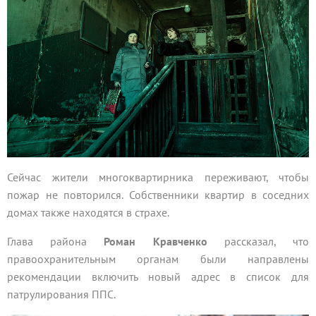
Сейчас жители многоквартирника переживают, чтобы
пожар не повторился. Собственники квартир в соседних
домах также находятся в страхе.
Глава района
Роман Кравченко
рассказал, что
правоохранительным органам были направлены
рекомендации включить новый адрес в список для
патрулирования ППС.