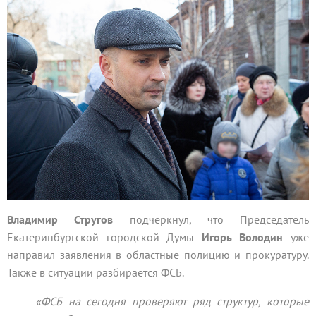
Владимир Стругов
подчеркнул, что Председатель
Екатеринбургской городской Думы
Игорь Володин
уже
направил заявления в областные полицию и прокуратуру.
Также в ситуации разбирается ФСБ.
«ФСБ на сегодня проверяют ряд структур, которые