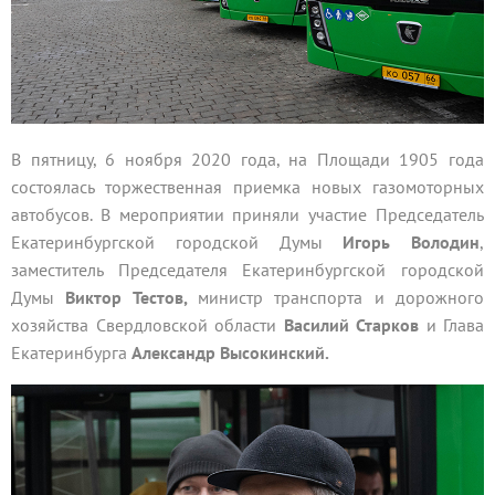
В пятницу, 6 ноября 2020 года, на Площади 1905 года
состоялась торжественная приемка новых газомоторных
автобусов. В мероприятии приняли участие Председатель
Екатеринбургской городской Думы
Игорь Володин
,
заместитель Председателя Екатеринбургской городской
Думы
Виктор Тестов,
министр транспорта и дорожного
хозяйства Свердловской области
Василий Старков
и Глава
Екатеринбурга
Александр Высокинский.