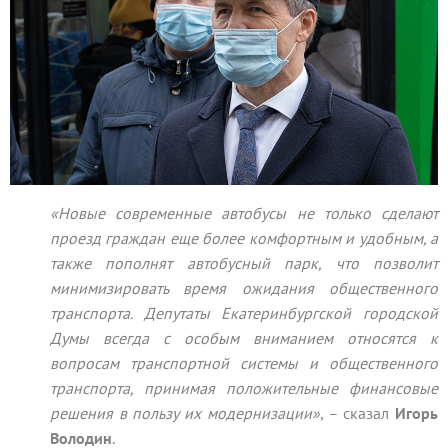
«Новые современные автобусы не только сделают
проезд граждан еще более комфортным и удобным, а
также пополнят автобусный парк, что позволит
минимизировать время ожидания общественного
транспорта. Депутаты Екатеринбургской городской
Думы всегда с особым вниманием относятся к
вопросам транспортной системы и общественного
транспорта, принимая положительные финансовые
решения в пользу их модернизации»
, – сказал
Игорь
Володин
.