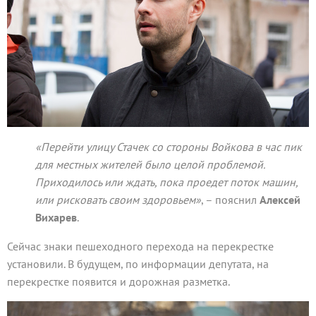
«Перейти улицу Стачек со стороны Войкова в час пик
для местных жителей было целой проблемой.
Приходилось или ждать, пока проедет поток машин,
или рисковать своим здоровьем»
, – пояснил
Алексей
Вихарев
.
Сейчас знаки пешеходного перехода на перекрестке
установили. В будущем, по информации депутата, на
перекрестке появится и дорожная разметка.