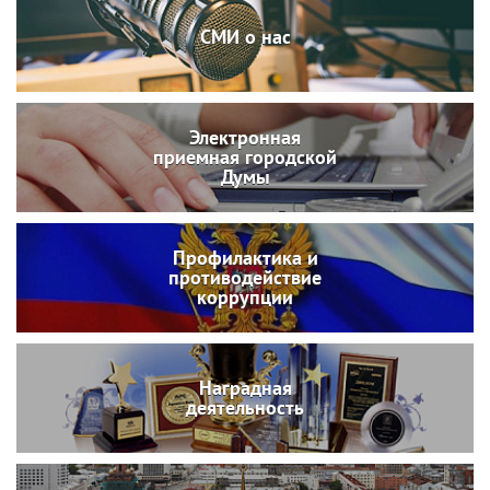
СМИ о нас
Электронная
приемная городской
Думы
Профилактика и
противодействие
коррупции
Наградная
деятельность