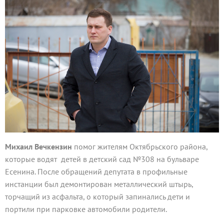
Михаил Вечкензин
помог жителям Октябрьского района,
которые водят детей в детский сад №308 на бульваре
Есенина. После обращений депутата в профильные
инстанции был демонтирован металлический штырь,
торчащий из асфальта, о который запинались дети и
портили при парковке автомобили родители.