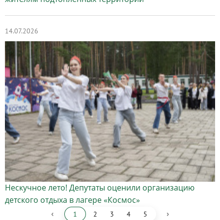
14.07.2026
Нескучное лето! Депутаты оценили организацию
детского отдыха в лагере «Космос»
‹
›
1
2
3
4
5