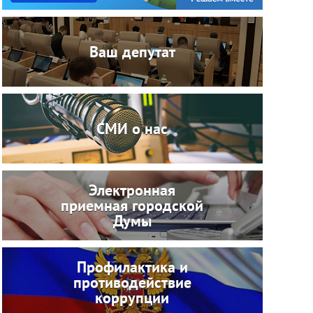
Ваш депутат
СМИ о нас
Электронная
приемная городской
Думы
Профилактика и
противодействие
коррупции