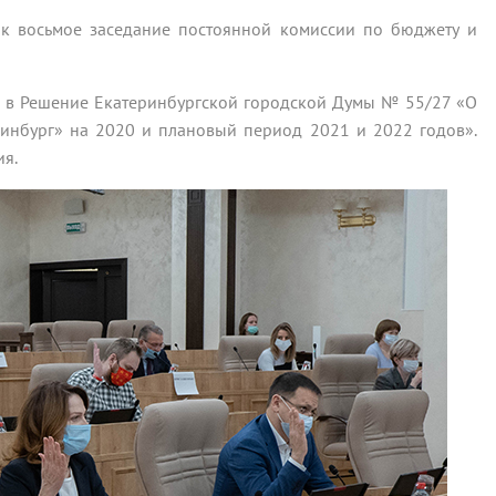
ок восьмое заседание постоянной комиссии по бюджету и
й в Решение Екатеринбургской городской Думы № 55/27 «О
инбург» на 2020 и плановый период 2021 и 2022 годов».
ия.