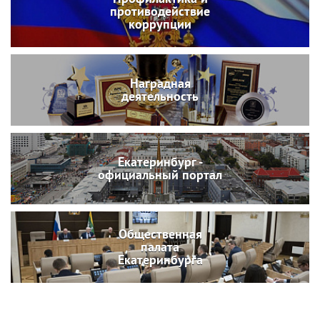
противодействие
коррупции
Наградная
деятельность
Екатеринбург -
официальный портал
Общественная
палата
Екатеринбурга