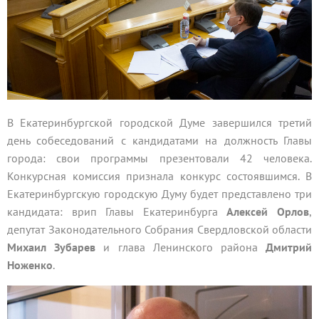
В Екатеринбургской городской Думе завершился третий
день собеседований с кандидатами на должность Главы
города: свои программы презентовали 42 человека.
Конкурсная комиссия признала конкурс состоявшимся. В
Екатеринбургскую городскую Думу будет представлено три
кандидата: врип Главы Екатеринбурга
Алексей Орлов
,
депутат Законодательного Собрания Свердловской области
Михаил Зубарев
и глава Ленинского района
Дмитрий
Ноженко
.