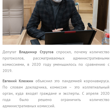
Депутат
Владимир Стругов
спросил, почему количество
протоколов, рассматриваемых административными
комиссиями, в 2020 году уменьшилось по сравнению с
2019.
Евгений Клюжин
объяснил это пандемией коронавируса.
По словам докладчика, комиссия – это коллегиальный
орган, куда входят граждане и эксперты. С апреля 2020
года было решено ограничить количество
административных комиссий.