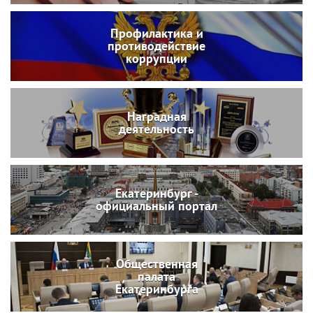
Профилактика и
противодействие
коррупции
Наградная
деятельность
Екатеринбург -
официальный портал
Общественная
палата
Екатеринбурга