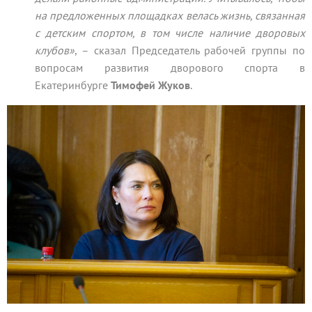
на предложенных площадках велась жизнь, связанная
с детским спортом, в том числе наличие дворовых
клубов»
, – сказал Председатель рабочей группы по
вопросам развития дворового спорта в
Екатеринбурге
Тимофей Жуков
.