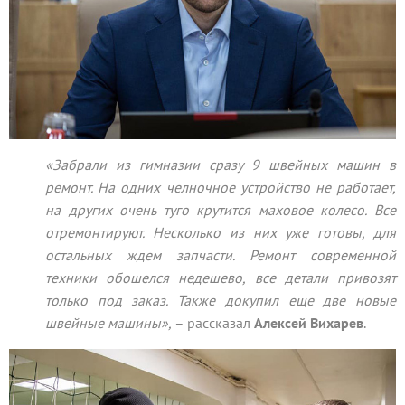
«Забрали из гимназии сразу 9 швейных машин в
ремонт. На одних челночное устройство не работает,
на других очень туго крутится маховое колесо. Все
отремонтируют. Несколько из них уже готовы, для
остальных ждем запчасти. Ремонт современной
техники обошелся недешево, все детали привозят
только под заказ. Также докупил еще две новые
швейные машины»,
– рассказал
Алексей Вихарев
.