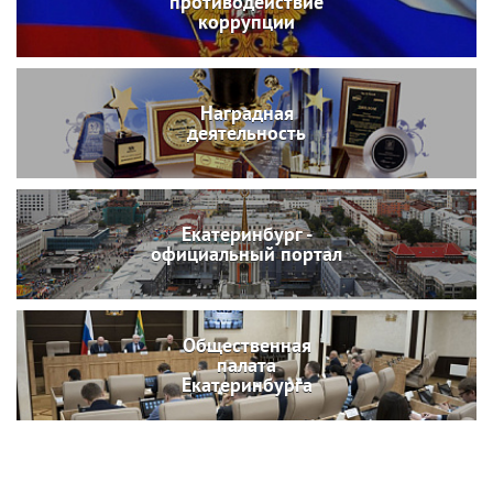
противодействие
коррупции
Наградная
деятельность
Екатеринбург -
официальный портал
Общественная
палата
Екатеринбурга