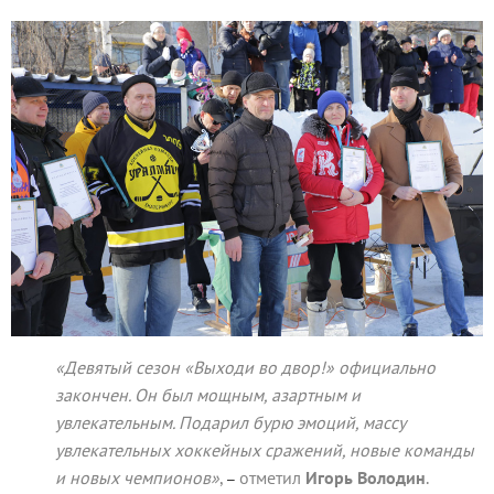
«Девятый сезон «Выходи во двор!» официально
закончен. Он был мощным, азартным и
увлекательным. Подарил бурю эмоций, массу
увлекательных хоккейных сражений, новые команды
и новых чемпионов»
,
отметил
Игорь Володин
.
–