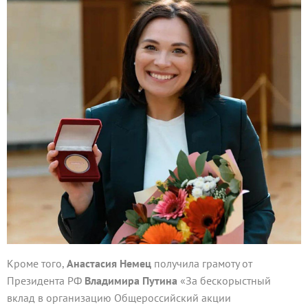
Кроме того,
Анастасия Немец
получила грамоту от
Президента РФ
Владимира Путина
«За бескорыстный
вклад в организацию Общероссийский акции