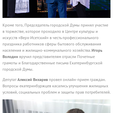
Кроме того, Председатель городской Думы принял участие
в торжестве, которое проходило в Центре культуры и
искусств «Верх-Исетский» в честь профессионального
праздника работников сферы бытового обслуживания
населения и жилищно-коммунального хозяйства.
Игорь
Володин
вручил представителям отрасли Почетные
грамоты и Благодарственные письма Екатеринбургской
городской Думы.
Депутат
Алексей Вихарев
провел онлайн-прием граждан.
Вопросы екатеринбуржцев касались улучшения жилищных
условий, социальных проблем и защиты прав потребителей.