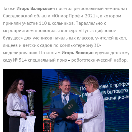
Также
Игорь Валерьевич
посетил региональный чемпионат
Свердловской области «ЮниорПрофи-2021», в котором
приняли участие 110 школьников. Параллельно с
мероприятием проводился конкурс «Путь в цифровое
будущее» для учеников начальных классов, учителей школ,
лицеев и детских садов по компьютерному 3D-
моделированию. По итогам
Игорь Володин
вручил детскому
саду № 514 специальный приз
робототехнический набор.
–