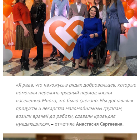
«Я рада, что нахожусь в рядах добровольцев, которые
помогали пережить трудный период жизни
населению. Много, что было сделано. Мы доставляли
продукты и лекарства маломобильным группам,
возили врачей до работы, сдавали кровь для
нуждающихся»,
отметила
Анастасия Сергеевна
.
–