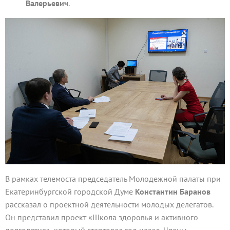
Валерьевич
.
В рамках телемоста председатель Молодежной палаты при
Екатеринбургской городской Думе
Константин Баранов
рассказал о проектной деятельности молодых делегатов.
Он представил проект «Школа здоровья и активного