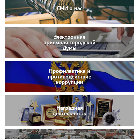
СМИ о нас
Электронная
приемная городской
Думы
Профилактика и
противодействие
коррупции
Наградная
деятельность