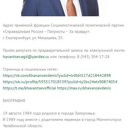
Адрес приемной фракции Социалистической политической партии
«Справедливая Россия – Патриоты – За правду»:
г. Екатеринбург, ул. Малышева, 35.
Приём депутата по предварительной записи по электронной почте:
havantsev.egd@yandex.ru
или телефону: 8 (343) 304-17-28
Страницы в социальных сетях:
https://vk.com/khavancevdenis?ysclid=lv0t6t527d218442898
https://ok.ru/profile/593517018539?ysclid=ly5bs24ets90874054
https://t.me/khavantsevofficial
https://max.ru/khavancevdenis
БИОГРАФИЯ
19 августа 1984 года родился в городе Запорожье.
В 1989 году вместе с родителями переехал в город Магнитогорск
Челябинской области.